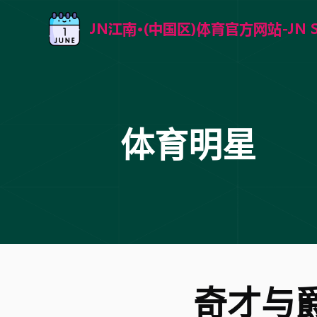
体育明星
奇才与