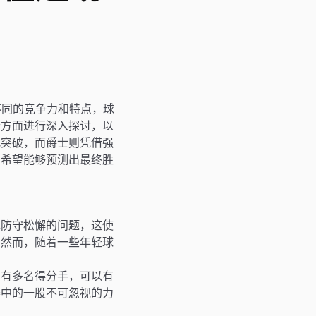
不同的竞争力和特点，球
个方面进行深入探讨，以
找突破，而爵士则凭借强
们希望能够预测出最终胜
现防守松懈的问题，这使
。然而，随着一些年轻球
拥有多名得分手，可以有
赛中的一股不可忽视的力