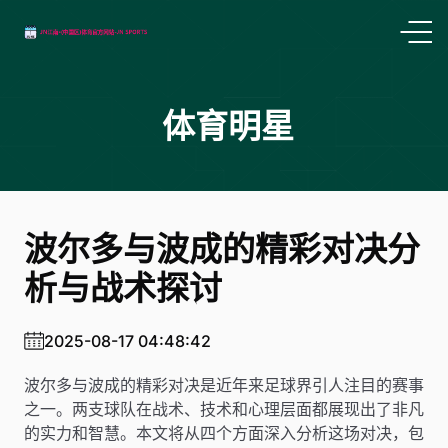
体育明星
波尔多与波成的精彩对决分
析与战术探讨
2025-08-17 04:48:42
波尔多与波成的精彩对决是近年来足球界引人注目的赛事
之一。两支球队在战术、技术和心理层面都展现出了非凡
的实力和智慧。本文将从四个方面深入分析这场对决，包