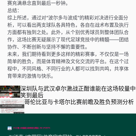
赛充满悬念直到最后一秒钟。
总结：
综上所述，通过对“波尔多与波成”的精彩对决进行全面分
析，可以看出两支球队各具特色，各自在战术布置及执行
方面都有独到之处。此外，从个别优秀球员到整体团队合
作，这场比赛无疑展示了现代足球竞技中的精髓——团结
协作、不断创新与坚持不懈的重要性。
未来，我们期待看到更多这样的精彩赛事，不仅仅是一场
简单的胜负，而是体育精神及文化交流的平台。在这个过
程中，不同风格、不同行业的人都可以找到共鸣，共享体
育带来的激情与快乐。
深圳队与武汉卓尔激战正酣谁能在这场较量中
笑到最后
哥伦比亚与卡塔尔比赛前瞻及胜负预测分析