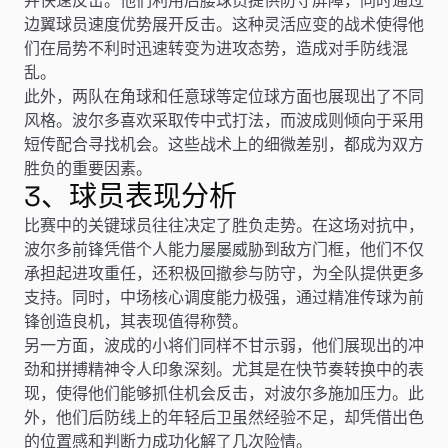
边翼球员速度优势展开反击。这种灵活应变的战术使得他
们在局势不利时迅速转变为进攻态势，造成对手防线混
乱。
此外，两队在角球和任意球等定位球方面也展现出了不同
风格。波尔多喜欢采取传中式打法，而波成则倾向于采用
短传配合寻找机会。这些战术上的细微差别，都成为双方
胜负的重要因素。
3、球员表现分析
比赛中的关键球员往往决定了胜负走势。在这场对抗中，
波尔多前锋凭借个人能力屡屡威胁到敌方门框，他们不仅
承担起进攻重任，还积极回撤参与防守，为全队提供更多
支持。同时，中场核心调度能力极强，通过精准传球为前
锋创造良机，其表现值得称赞。
另一方面，波成的小将们同样不甘示弱，他们展现出的冲
劲和拼搏精神令人印象深刻。尤其是在快节奏转换中的表
现，使得他们能够抓住机会反击，对波尔多施加压力。此
外，他们后防线上的年轻后卫虽然经验不足，却凭借出色
的位置感和判断力成功化解了几次险情。