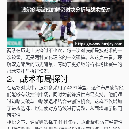
两队在历史上交锋过不少次，每一次对决都是技战术的一
次较量，更是两种文化理念的一次碰撞。从这点来看，理
解双方背后的历史背景，有助于更好地分析本场比赛中的
战术安排与执行情况。
2、战术布局探讨
在这场对决中，波尔多采用了4231阵型，这种布局使得他
们能够有效控制中场，同时为前锋提供充足支持。他们通
过边路突破与中路渗透相结合来创造机会，这样不仅增加
了进攻选择，也迫使对方防线进行调整，从而增加了破门
可能性。
相比之下，波成则选择了4141阵型，以此增强防守稳定性
并快速反击。他们利用后腰球员提供防守屏障，同时通过