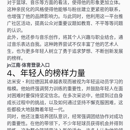
对于篮球、音乐等方面的看法，使得他的形象更加立体。
这种亲民化的风格使得他能够与粉丝建立更紧密的联系，
也增强了他的品牌影响力。与此同时，他利用这一平台推
广社区活动，提高公众对重要议题如教育、不平等等问题
的认识。
此外，他还参与音乐创作，将其个人兴趣与职业结合，通
过音乐表达自我。这种跨界尝试不仅丰富了他的艺术人
生，也为更多年轻人树立了勇于追求梦想、不断创新发展
的榜样。
jn江南·体育登录入口
4、年轻人的榜样力量
达米安・利拉德因其卓越表现而被视为年轻运动员学习的
楷模。他始终强调努力训练的重要性，并鼓励年轻人在面
对困难时要保持坚定信念。在多次采访中，他提到过自身
成长过程中的挑战，以及如何通过坚持不懈克服困难，这
些都极大地鼓舞着年轻一代。
同时，他还注重培养团队意识，经常强调团结协作对成功
的重要性。在他的带领下，不少年轻球员获得机会并得到