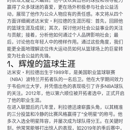
赢得了众多球迷的喜爱，更在场外积极参与社会公益活
动，展现了他作为公众人物应有的责任感。本文将从四个
方面详细阐述达米安・利拉德的生涯历程：首先，回顾他
的篮球生涯及成就；其次，探讨他对社会公益事业的关注
与贡献；接着，分析他如何通过个人品牌影响社会；最
后，讨论他在年轻人中的榜样作用。通过这些角度，我们
能更全面地理解这位伟大运动员如何从篮球场上的巨星转
变为社会公益的先锋。
1、辉煌的篮球生涯
达米安・利拉德出生于1989年，是美国职业篮球联赛
（NBA）波特兰开拓者队的一名后卫。他在大学期间效力
于韦伯州立大学，并凭借出色的表现吸引了许多NBA球队
的关注。2012年，他以第六顺位被开拓者选中，正式开启
了他的职业生涯。
在进入联盟后的几年里，利拉德迅速崭露头角，以其精准
的三分投篮和冷静的比赛风格赢得了“全明星”的称号。他
多次入选全明星阵容，并屡次成为球队得分王。在关键时
刻，他常常能够打出惊人的表现，如2019年的季后赛中，