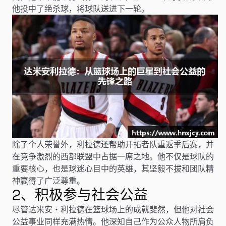
他投中了绝杀球，将球队送进下一轮。
除了个人荣誉外，利拉德还帮助开拓者队重返季后赛，并
在竞争激烈的西部联盟中占据一席之地。他不仅是球队的
重要核心，也是球迷心目中的英雄，其坚毅不拔和团队精
神赢得了广泛尊重。
2、积极参与社会公益
尽管达米安・利拉德在篮球场上的成就斐然，但他对社会
公益事业同样充满热情。他深知自己作为公众人物所肩负