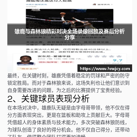
最终，在关键时刻，雄鹿凭借着稳定的罚球和严密的防守
锁定胜局。而对于森林狼来说，这场失利也让他们意识到
自身需要改进的问题，为之后的比赛提供了宝贵经验。
2、关键球员表现分析
在本场对决中，雄鹿队无疑是由字母哥带领，他不仅在得
分方面表现突出，更是在篮板和助攻上贡献巨大。字母哥
凭借超人的身体素质与技术能力，多次突破森林狼防线，
为球队创造了良好的得分机会。他不仅自己得分，还带动
了队友，使得整个团队打得更加流畅。