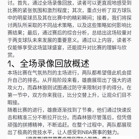
讨。首先，通过全场录像回放，读者可以更直观地感受到
比赛的紧张氛围和激烈程度；其次，重点分析了双方球队
中的明星球员及其在比赛中的精彩瞬间；接着，我们将探
讨两队所采取的不同战术策略，以及这些策略如何影响比
赛结果；最后，通过赛后的综合分析，总结出这场较量对
于两支球队未来发展的重要意义。通过以上内容，读者不
仅能够享受这场篮球盛宴，还能提升对比赛的理解与欣
赏。
1、全场录像回放概述
本场比赛在气氛热烈的主场进行，两队都希望借此机会提
升自己的排名。从开局阶段来看，雄鹿展现出了强大的进
攻火力，而森林狼则试图通过防守来限制对手的得分。在
第一节中，双方你来我往，比分交替上升，让观众们目不
暇接。
随着比赛的进行，雄鹿逐渐找到了节奏，他们通过快速反
击和精准三分不断拉开比分。而森林狼尽管落后，但凭借
顽强的拼搏精神，不断追赶。在整个过程中，两队都展现
出了极高的竞技水平，让人感受到NBA赛事的魅力。