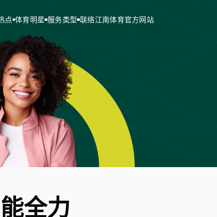
热点
体育明星
服务类型
联络江南体育官方网站
鲁能全力