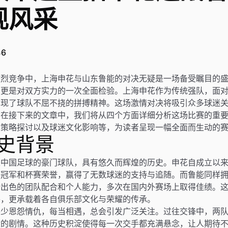
现风采
46
激烈竞争中，上海申花与山东鲁能的对决无疑是一场备受瞩目的
，更是对双方实力的一次全面检验。上海申花作为传统强队，面
体现了球队不屈不挠的拼搏精神。这场激情对决将吸引众多球迷
。在接下来的文章中，我们将从四个方面详细分析这场比赛的重
术策略探讨以及球迷文化影响等，为读者呈现一幅全面而生动的
历史背景
是中国足球的豪门球队，具有悠久而辉煌的历史。申花自成立以
赛冠军和杯赛荣誉，赢得了无数球迷的支持与追随。而鲁能同样
借出色的团队配合和个人能力，多次在国内外赛场上取得佳绩。
拼，更承载着各自俱乐部文化与荣耀的传承。
不少恩怨情仇，每当相遇，总会引发广泛关注。过往交锋中，两
伏的剧情。这种历史积淀使得每一次交手都充满悬念，让人期待