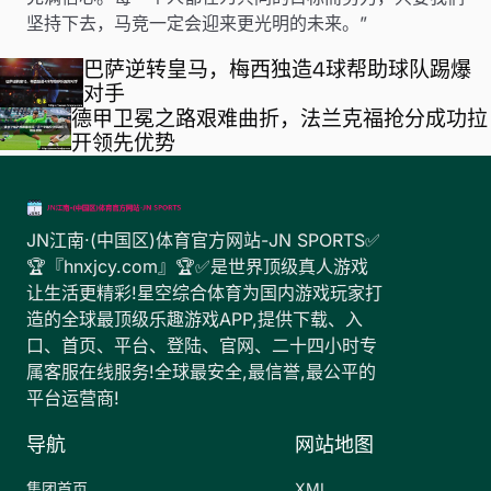
坚持下去，马竞一定会迎来更光明的未来。”
巴萨逆转皇马，梅西独造4球帮助球队踢爆
对手
德甲卫冕之路艰难曲折，法兰克福抢分成功拉
开领先优势
JN江南·(中国区)体育官方网站-JN SPORTS✅
🏆『hnxjcy.com』🏆✅是世界顶级真人游戏
让生活更精彩!星空综合体育为国内游戏玩家打
造的全球最顶级乐趣游戏APP,提供下载、入
口、首页、平台、登陆、官网、二十四小时专
属客服在线服务!全球最安全,最信誉,最公平的
平台运营商!
导航
网站地图
集团首页
XML