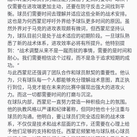
仅需要在进攻端更加主动，还要在防守反击之间找到平
衡。球员们需要时间去理解并适应这些全新的战术安排。
这也是为何西蒙尼呼吁外界给予球队更多时间的原因。虽
然外界对于马竞的进攻表现颇有微词，但西蒙尼坚持认
为，球队目前只是处于战术适应的初期阶段。一旦球队熟
悉了新的战术体系，进攻效率必将有所提升。他特别提
到：“战术调整从来不是一蹴而就的事情，需要的是时间和
耐心。我们需要相信这个过程，而不是急于追求短期的成
功。”
与此西蒙尼还强调了团队合作和球员默契的重要性。他认
为，只有球队每一个人都能够充分理解战术意图，真正执
行到位，马竞才能在未来的比赛中展现出强大的进攻火
力。而这一切都需要时间的打磨与沉淀。
在球队内部，西蒙尼一直努力营造一种积极向上的氛围。
他的执教风格以严谨和纪律著称，但同时他也十分注重与
球员的沟通。他明白，要让球员们完全适应新的战术体
系，不仅仅是技术和战术层面的工作，还需要在心理上给
予他们足够的支持和信任。西蒙尼频繁地与球队核心球员