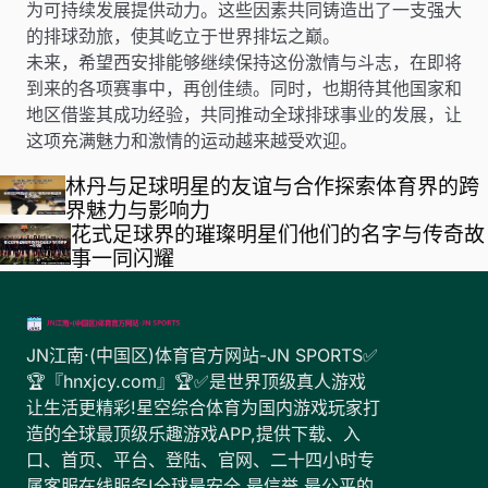
为可持续发展提供动力。这些因素共同铸造出了一支强大
的排球劲旅，使其屹立于世界排坛之巅。
未来，希望西安排能够继续保持这份激情与斗志，在即将
到来的各项赛事中，再创佳绩。同时，也期待其他国家和
地区借鉴其成功经验，共同推动全球排球事业的发展，让
这项充满魅力和激情的运动越来越受欢迎。
林丹与足球明星的友谊与合作探索体育界的跨
界魅力与影响力
花式足球界的璀璨明星们他们的名字与传奇故
事一同闪耀
JN江南·(中国区)体育官方网站-JN SPORTS✅
🏆『hnxjcy.com』🏆✅是世界顶级真人游戏
让生活更精彩!星空综合体育为国内游戏玩家打
造的全球最顶级乐趣游戏APP,提供下载、入
口、首页、平台、登陆、官网、二十四小时专
属客服在线服务!全球最安全,最信誉,最公平的