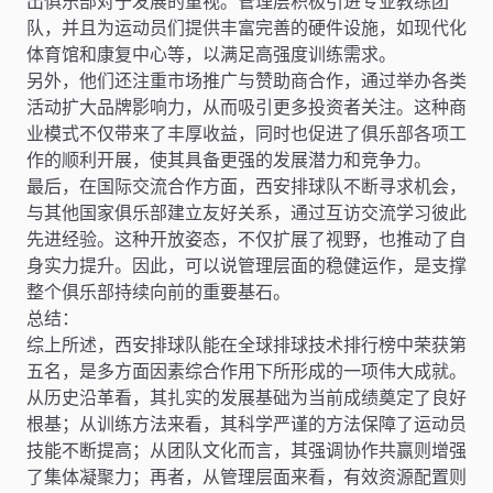
出俱乐部对于发展的重视。管理层积极引进专业教练团
队，并且为运动员们提供丰富完善的硬件设施，如现代化
体育馆和康复中心等，以满足高强度训练需求。
另外，他们还注重市场推广与赞助商合作，通过举办各类
活动扩大品牌影响力，从而吸引更多投资者关注。这种商
业模式不仅带来了丰厚收益，同时也促进了俱乐部各项工
作的顺利开展，使其具备更强的发展潜力和竞争力。
最后，在国际交流合作方面，西安排球队不断寻求机会，
与其他国家俱乐部建立友好关系，通过互访交流学习彼此
先进经验。这种开放姿态，不仅扩展了视野，也推动了自
身实力提升。因此，可以说管理层面的稳健运作，是支撑
整个俱乐部持续向前的重要基石。
总结：
综上所述，西安排球队能在全球排球技术排行榜中荣获第
五名，是多方面因素综合作用下所形成的一项伟大成就。
从历史沿革看，其扎实的发展基础为当前成绩奠定了良好
根基；从训练方法来看，其科学严谨的方法保障了运动员
技能不断提高；从团队文化而言，其强调协作共赢则增强
了集体凝聚力；再者，从管理层面来看，有效资源配置则