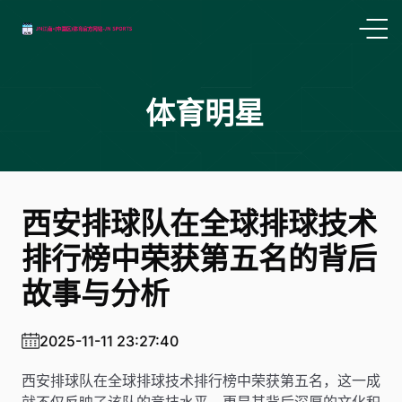
体育明星
西安排球队在全球排球技术
排行榜中荣获第五名的背后
故事与分析
2025-11-11 23:27:40
西安排球队在全球排球技术排行榜中荣获第五名，这一成
就不仅反映了该队的竞技水平，更是其背后深厚的文化积