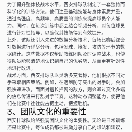
为了提升整体技战术水平，西安排球队制定了一套独特而
科学化的训练方法。他们注重基础技能与身体素质并重，
通过高强度、高频率、高质量的训练来提高球员个人能
力。同时，在每次训练中都会结合视频分析，对每位球员
进行针对性指导，以确保其技能得到有效提升。
此外，该队还引入先进的数据分析技术，每场比赛后都会
对数据进行详尽分析，包括发球、接发、攻防等环节的数
据统计。这些数据不仅帮助教练团队及时调整战术，也使
得队员能够清楚地认识到自己的优劣势，从而更有针对性
地进行改进。
战术方面，西安排球队以灵活多变著称，他们根据不同对
手采取相应策略。例如，在遇到防守突出的对手时，会加
强快速进攻，而面对擅长拦网的敌方，则会通过变化多端
的信息传递来打乱对手节奏。这种动态调整能力，使得他
们在比赛中往往能占据主动，把握胜机。
3、团队文化的重要性
西安排球队始终强调团队文化的重要性。无论是日常训练
还是比赛中，每位成员都被鼓励分享自己的想法和建议，