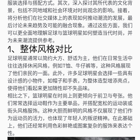
服装选择与搭配方式。其次，深入探讨其所代表的文化背
景，包括不同地域和社会环境对时尚观念的影响。接着，
将分析他们在社交媒体上的表现如何推动潮流的发展，最
后讨论未来趋势及可能的融合现象。通过这些方面，我们
可以更全面地理解足球与篮球明星如何塑造当代时尚，并
为未来潮流提供参考。
1、整体风格对比
足球明星通常以简约大方、舒适为主，他们在日常生活中
往往选择休闲风格，例如T恤、牛仔裤等，这种风格展现
了他们亲民的一面。此外，许多足球明星会选择一些具有
设计感的小物件，如帽子和手表，为整体造型增添亮点，
使得他们看起来更加随性却不失品味。
相比之下，篮球明星在时尚上则更倾向于前卫与夸张。他
们常常选择运动鞋作为主要单品，并搭配宽松的运动装或
街头风格服饰。这种大胆而鲜明的风格不仅展现了他们作
为运动员的活力，也体现了年轻人的叛逆精神。在此基础
上，他们还经常利用色彩鲜艳或图案复杂的服饰来表达个
性。