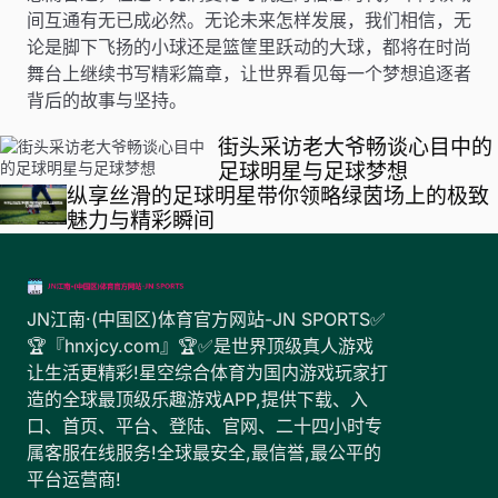
间互通有无已成必然。无论未来怎样发展，我们相信，无
论是脚下飞扬的小球还是篮筐里跃动的大球，都将在时尚
舞台上继续书写精彩篇章，让世界看见每一个梦想追逐者
背后的故事与坚持。
街头采访老大爷畅谈心目中的
足球明星与足球梦想
纵享丝滑的足球明星带你领略绿茵场上的极致
魅力与精彩瞬间
JN江南·(中国区)体育官方网站-JN SPORTS✅
🏆『hnxjcy.com』🏆✅是世界顶级真人游戏
让生活更精彩!星空综合体育为国内游戏玩家打
造的全球最顶级乐趣游戏APP,提供下载、入
口、首页、平台、登陆、官网、二十四小时专
属客服在线服务!全球最安全,最信誉,最公平的
平台运营商!