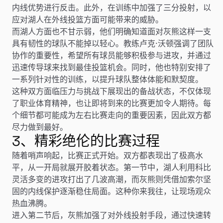
内线优势进行反击。此外，在训练中加强了三分投射，以
应对湖人在外线投篮方面可能带来的威胁。
而湖人方面也不甘示弱，他们明确知道面对灰熊这样一支
具有韧性的球队不能掉以轻心。教练卢克·沃顿强调了团队
协作的重要性，希望所有球员能够积极参与进攻，并通过
迅速传导球来找到最佳投篮机会。同时，他也特别安排了
一系列针对性的训练，以提升球队整体体能和默契度。
这种双方面临压力与挑战下展现出的备战状态，不仅体现
了职业体育精神，也让即将到来的比赛更加令人期待。每
个细节都可能成为左右比赛走向的重要因素，因此双方都
尽力做到最好。
3、精彩绝伦的比赛过程
随着哨声响起，比赛正式开始。双方都表现出了极高水
平，从一开局就展开胶着状态。第一节中，湖人利用科比
灵活多变的进攻打出了几波高潮，而灰熊则凭借加索尔坚
固的内线保护逐渐稳住局面。这种你来我往，让现场观众
热血沸腾。
进入第二节后，灰熊加强了对外线投射手段，通过快速转