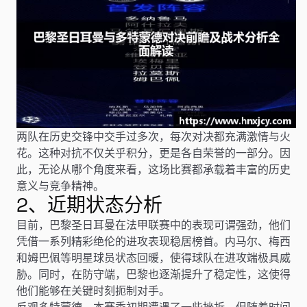
两队在历史交锋中交手过多次，每次对决都充满激情与火
花。这种对抗不仅关乎积分，更是各自荣誉的一部分。因
此，无论从哪个角度来看，这场比赛都承载着丰富的历史
意义与竞争精神。
2、近期状态分析
目前，巴黎圣日耳曼在法甲联赛中的表现可谓强劲，他们
凭借一系列精彩绝伦的进攻表现稳居榜首。内马尔、梅西
和姆巴佩等明星球员状态回暖，使得球队在进攻端极具威
胁。同时，在防守端，巴黎也逐渐提升了稳定性，这使得
他们能够在关键时刻扼制对手。
反观多特蒙德，本赛季初期遭遇了一些挫折，但随着时间