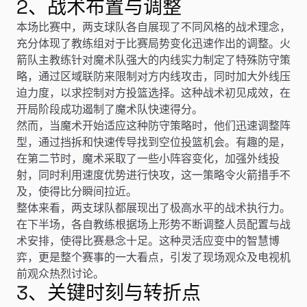
2、战术布置与调整
本场比赛中，两支球队各自展现了不同风格的战术理念，
充分体现了教练组对于比赛局势变化迅速作出的调整。火
箭队主教练针对魔术队强大的内线实力制定了特殊防守策
略，通过区域联防来限制对方内线攻击，同时加大外线压
迫力度，以求控制对方投篮选择。这种战术初见成效，在
开局阶段成功遏制了魔术队快速得分。
然而，当魔术开始适应这种防守策略时，他们迅速调整阵
型，通过挡拆和快速传导找到空位投篮机会。有趣的是，
在第二节时，魔术采取了一些小阵容变化，加强外线投
射，同时利用速度优势进行快攻，这一策略令火箭措手不
及，使得比分瞬间拉近。
整体来看，两支球队都展现出了极高水平的战术执行力。
在下半场，各自教练根据场上形势不断调整人员配置与战
术安排，使得比赛悬念十足。这种灵活应变中的智慧博
弈，更是整个赛事的一大看点，引发了现场观众及电视机
前观众热烈讨论。
3、关键时刻与转折点