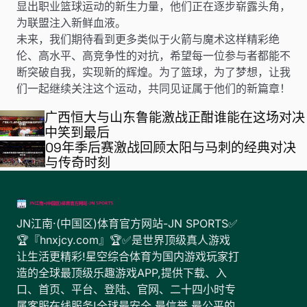
显出职业篮球运动的新生力量，他们正在逐步崭露头角，
为联盟注入新鲜血液。
未来，我们期待看到更多类似于火箭与魔术这样精彩绝
伦、高水平、高竞争性的对抗，希望每一位参与者都能不
断突破自我，实现新的辉煌。为了篮球，为了梦想，让我
们一起继续关注这个运动，共同见证属于他们的新篇章！
广西恒大与山东鲁能激战正酣谁能在这场对决
中笑到最后
09年季后赛激战回顾太阳与马刺的经典对决
与传奇时刻
JN江南·(中国区)体育官方网站-JN SPORTS✅
🏆『hnxjcy.com』🏆✅是世界顶级真人游戏
让生活更精彩!星空综合体育为国内游戏玩家打
造的全球最顶级乐趣游戏APP,提供下载、入
口、首页、平台、登陆、官网、二十四小时专
属客服在线服务!全球最安全,最信誉,最公平的