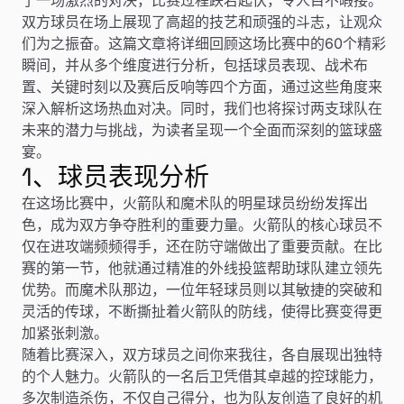
双方球员在场上展现了高超的技艺和顽强的斗志，让观众
们为之振奋。这篇文章将详细回顾这场比赛中的60个精彩
瞬间，并从多个维度进行分析，包括球员表现、战术布
置、关键时刻以及赛后反响等四个方面，通过这些角度来
深入解析这场热血对决。同时，我们也将探讨两支球队在
未来的潜力与挑战，为读者呈现一个全面而深刻的篮球盛
宴。
1、球员表现分析
在这场比赛中，火箭队和魔术队的明星球员纷纷发挥出
色，成为双方争夺胜利的重要力量。火箭队的核心球员不
仅在进攻端频频得手，还在防守端做出了重要贡献。在比
赛的第一节，他就通过精准的外线投篮帮助球队建立领先
优势。而魔术队那边，一位年轻球员则以其敏捷的突破和
灵活的传球，不断撕扯着火箭队的防线，使得比赛变得更
加紧张刺激。
随着比赛深入，双方球员之间你来我往，各自展现出独特
的个人魅力。火箭队的一名后卫凭借其卓越的控球能力，
多次制造杀伤，不仅自己得分，也为队友创造了良好的机