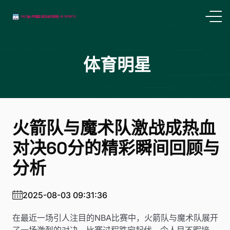
体育明星
火箭队与魔术队激战成热血
对决60分的精彩瞬间回顾与
分析
2025-08-03 09:31:36
在最近一场引人注目的NBA比赛中，火箭队与魔术队展开
了一场激烈的对决，比赛过程跌宕起伏，令人目不暇接。