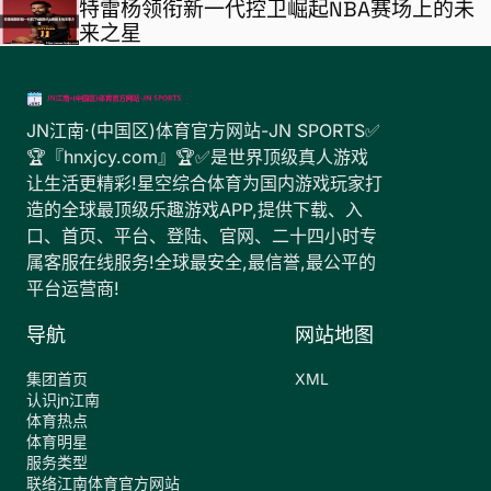
特雷杨领衔新一代控卫崛起NBA赛场上的未
来之星
JN江南·(中国区)体育官方网站-JN SPORTS✅
🏆『hnxjcy.com』🏆✅是世界顶级真人游戏
让生活更精彩!星空综合体育为国内游戏玩家打
造的全球最顶级乐趣游戏APP,提供下载、入
口、首页、平台、登陆、官网、二十四小时专
属客服在线服务!全球最安全,最信誉,最公平的
平台运营商!
导航
网站地图
集团首页
XML
认识jn江南
体育热点
体育明星
服务类型
联络江南体育官方网站