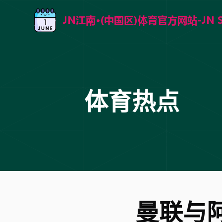
体育热点
曼联与