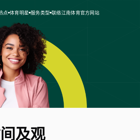
热点
体育明星
服务类型
联络江南体育官方网站
时间及观