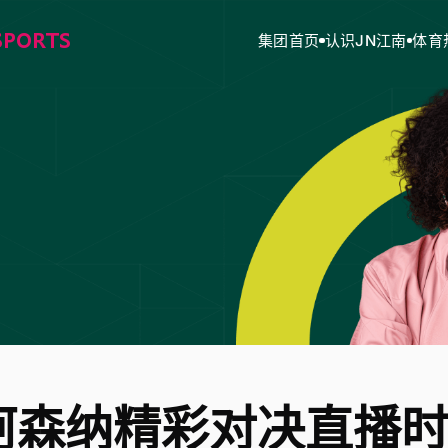
集团首页
认识JN江南
体育
阿森纳精彩对决直播