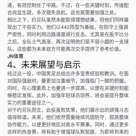
递，有效控制住了中路。不过，在一些关键时刻，传接配
合尚显生疏，多次错失良机，这也是需要加强之处。
相比之下，约旦队虽然未能取得理想结果，但他们同样展
现出了不俗实力。他们以442阵型为基础，在防守上强调
严密性，同时利用边路速度进行反击。尤其是在扳平比分
之后，全队士气高涨，再次证明他们是不容小觑的一支球
队。这些都为未来双方可能再次交手提供了参考价值。
JN体育
4、未来展望与启示
经过这一役，中国男足总结出许多宝贵经验和教训。在面
对国际强敌时，要更加注重细节，加强临门一脚的把握。
同时，在心理素质上也要进一步提高，以便在关键时刻能
够稳定发挥。此外，加强年轻球员培养，将会是提升整体
实力的重要途径之一。
对于约旦队而言，此役虽败犹荣，他们展示出的顽强斗志
值得称道。未来，他们依然需要继续巩固防守，提高整体
协作能力，以便更好地应对高水平赛事。同时，通过更多
这样的热身赛，将有助于增强球队默契度，为即将到来的