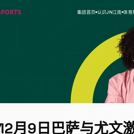
集团首页
认识JN江南
体育
年12月9日巴萨与尤文