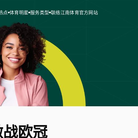
热点
体育明星
服务类型
联络江南体育官方网站
激战欧冠