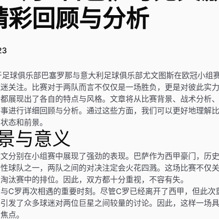
精彩回顾与分析
23
西班牙足球俱乐部巴塞罗那与意大利足球俱乐部尤文图斯在欧冠小组
球迷关注。比赛对于两队而言不仅仅是一场胜负，更是对彼此实
方都展现出了各自的特点与风格。文章将从比赛背景、战术分析
赛事进行详细回顾与分析。通过这些方面，我们可以更好地理解
的状态和前景。
背景与意义
尤文分别在小组赛中展现了强劲的表现。巴萨作为西甲豪门，历
表性球队之一，两队之间的对决注定会火花四溅。这场比赛不仅
在淘汰赛中的排位。因此，双方都十分重视，不容有失。
与C罗再次相遇的重要时刻。尽管C罗已经离开了西甲，但此次
并引发了众多球迷对两位巨星之间较量的讨论。因此，这样一场
的焦点。