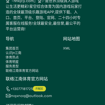
🏆『hnxjcy.com』🏆✅是世界顶级真人游戏
让生活更精彩!星空综合体育为国内游戏玩家打
造的全球最顶级乐趣游戏APP,提供下载、入
口、首页、平台、登陆、官网、二十四小时专
属客服在线服务!全球最安全,最信誉,最公平的
平台运营商!
导航
网站地图
集团首页
XML
认识jn江南
体育热点
体育明星
服务类型
联络江南体育官方网站
联络江南体育官方网站
+13077181725
FREE
mqxnoq@outlook.com