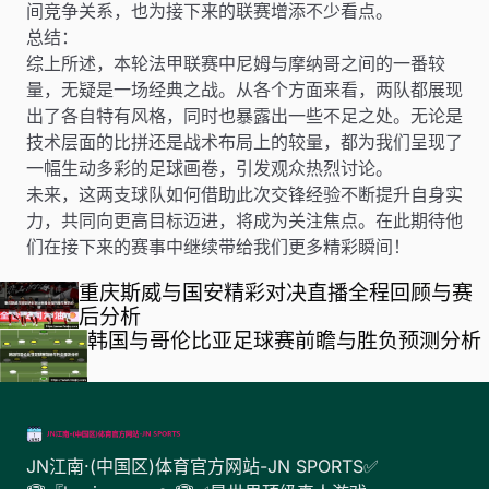
间竞争关系，也为接下来的联赛增添不少看点。
总结：
综上所述，本轮法甲联赛中尼姆与摩纳哥之间的一番较
量，无疑是一场经典之战。从各个方面来看，两队都展现
出了各自特有风格，同时也暴露出一些不足之处。无论是
技术层面的比拼还是战术布局上的较量，都为我们呈现了
一幅生动多彩的足球画卷，引发观众热烈讨论。
未来，这两支球队如何借助此次交锋经验不断提升自身实
力，共同向更高目标迈进，将成为关注焦点。在此期待他
们在接下来的赛事中继续带给我们更多精彩瞬间！
重庆斯威与国安精彩对决直播全程回顾与赛
后分析
韩国与哥伦比亚足球赛前瞻与胜负预测分析
JN江南·(中国区)体育官方网站-JN SPORTS✅