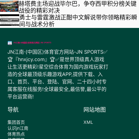
赫塔费主场迎战毕尔巴，争夺西甲积分榜关键
战役的精彩对决
勇士与雷霆激战正酣中文解说带你领略精彩瞬
间与战术分析
JN江南·(中国区)体育官方网站-JN SPORTS✅
🏆『hnxjcy.com』🏆✅是世界顶级真人游戏
让生活更精彩!星空综合体育为国内游戏玩家打
造的全球最顶级乐趣游戏APP,提供下载、入
口、首页、平台、登陆、官网、二十四小时专
属客服在线服务!全球最安全,最信誉,最公平的
平台运营商!
导航
网站地图
集团首页
XML
认识jn江南
体育热点