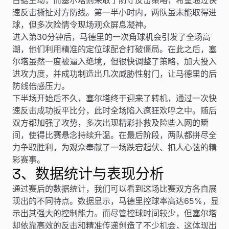
速反击撕扯对方防线。第一半小时内，两队虽未能取得进
球，但多次险情令现场观众屏息凝神。
进入第30分钟后，马德里的一次角球机会引发了全场高
潮，他们利用精准的定位球配合打破僵局。在此之后，塞
尔塔虽然一度被逼入绝境，但很快调整了策略，加大投入
进攻力度，并成功制造出几次威胁性射门，让马德里的后
防线倍感压力。
下半场开始后不久，塞尔塔终于迎来了转机，通过一次快
速反击成功扳平比分，此时全场陷入疯狂欢呼之中。随后
双方都加强了攻势，多次出现精彩扑救及险些入网的瞬
间，使得比赛悬念持续升温。在最后阶段，两队都拼尽全
力争取胜利，为观众奉献了一场跌宕起伏、扣人心弦的精
彩赛事。
3、数据统计与表现分析
通过赛后的数据统计，我们可以看到这场比赛双方各自展
现出的不同特点。数据显示，马德里控球率高达65%，显
示出其强大的控制能力。而尽管控球时间较少，但塞尔塔
却依靠高效的反击和精准传递创造了不少机会，这体现出