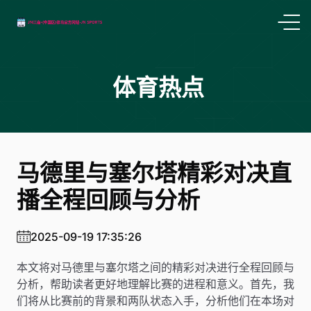
体育热点
马德里与塞尔塔精彩对决直
播全程回顾与分析
2025-09-19 17:35:26
本文将对马德里与塞尔塔之间的精彩对决进行全程回顾与
分析，帮助读者更好地理解比赛的进程和意义。首先，我
们将从比赛前的背景和两队状态入手，分析他们在本场对