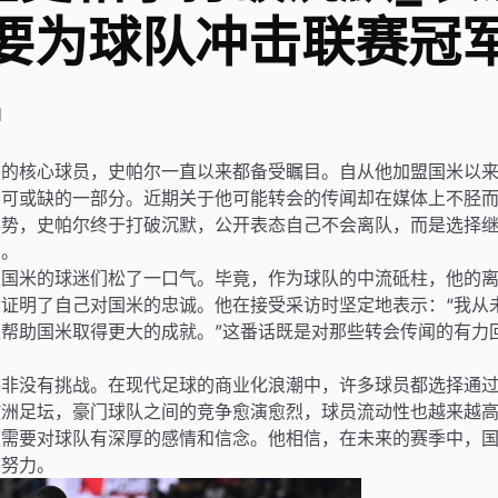
,要为球队冲击联赛冠
1
部的核心球员，史帕尔一直以来都备受瞩目。自从他加盟国米以
不可或缺的一部分。近期关于他可能转会的传闻却在媒体上不胫
形势，史帕尔终于打破沉默，公开表态自己不会离队，而是选择
力。
让国米的球迷们松了一口气。毕竟，作为球队的中流砥柱，他的
证明了自己对国米的忠诚。他在接受采访时坚定地表示：“我从
帮助国米取得更大的成就。”这番话既是对那些转会传闻的有力
并非没有挑战。在现代足球的商业化浪潮中，许多球员都选择通
欧洲足坛，豪门球队之间的竞争愈演愈烈，球员流动性也越来越
更需要对球队有深厚的感情和信念。他相信，在未来的赛季中，
部努力。