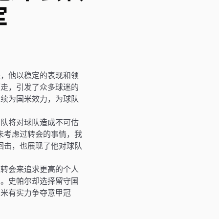
军
来，他以稳定的表现和领
而走，引发了众多球迷的
继续为国米效力，为球队
离队将对球队造成不可估
未考虑过转会的事情，我
回击，也展现了他对球队
过转会来追求更高的个人
高。史帕尔却选择留守国
国米有实力争夺意甲冠