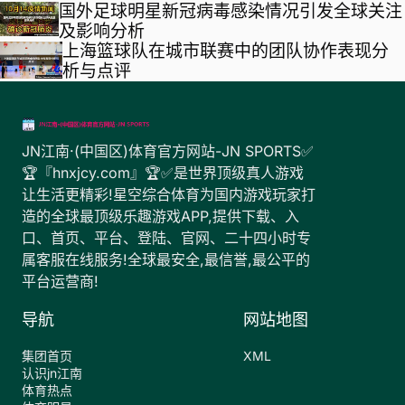
国外足球明星新冠病毒感染情况引发全球关注
及影响分析
上海篮球队在城市联赛中的团队协作表现分
析与点评
JN江南·(中国区)体育官方网站-JN SPORTS✅
🏆『hnxjcy.com』🏆✅是世界顶级真人游戏
让生活更精彩!星空综合体育为国内游戏玩家打
造的全球最顶级乐趣游戏APP,提供下载、入
口、首页、平台、登陆、官网、二十四小时专
属客服在线服务!全球最安全,最信誉,最公平的
平台运营商!
导航
网站地图
集团首页
XML
认识jn江南
体育热点