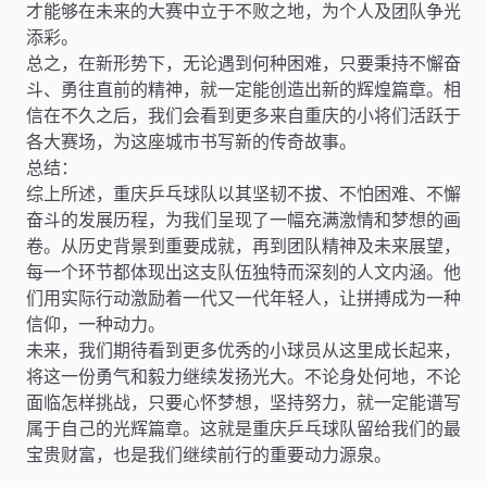
才能够在未来的大赛中立于不败之地，为个人及团队争光
添彩。
总之，在新形势下，无论遇到何种困难，只要秉持不懈奋
斗、勇往直前的精神，就一定能创造出新的辉煌篇章。相
信在不久之后，我们会看到更多来自重庆的小将们活跃于
各大赛场，为这座城市书写新的传奇故事。
总结：
综上所述，重庆乒乓球队以其坚韧不拔、不怕困难、不懈
奋斗的发展历程，为我们呈现了一幅充满激情和梦想的画
卷。从历史背景到重要成就，再到团队精神及未来展望，
每一个环节都体现出这支队伍独特而深刻的人文内涵。他
们用实际行动激励着一代又一代年轻人，让拼搏成为一种
信仰，一种动力。
未来，我们期待看到更多优秀的小球员从这里成长起来，
将这一份勇气和毅力继续发扬光大。不论身处何地，不论
面临怎样挑战，只要心怀梦想，坚持努力，就一定能谱写
属于自己的光辉篇章。这就是重庆乒乓球队留给我们的最
宝贵财富，也是我们继续前行的重要动力源泉。