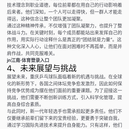
技术理念到职业道德，每位前辈都在用自己的行动影响着
后来者。他们深知，一个人可以走得快，但一群人才能走
得远，这种信念让整个团队更加凝聚。
通过这种精神传承，不仅增强了团队凝聚力，也提升了整
体战斗力。在关键时刻，每个成员都能站出来发挥自己的
作用，用实际行动诠释什么是真正的“团结就是力量”。这
种文化深入人心，让他们在面对困难时不再孤单，而是并
肩作战，共同克服难关。
jn江南·体育登录入口
4、未来展望与挑战
展望未来，重庆乒乓球队面临着新的机遇与挑战。在全球
化的新形势下，各国之间体坛竞争愈发激烈，因此如何保
持竞争优势成为摆在他们面前的重要课题。为了迎接这一
挑战，他们需要不断创新训练方式，引入科学化管理，提
高自身综合素质。
与此同时，新一代年轻选手也需承担起更多责任。他们不
仅要继承前辈们留下来的宝贵经验，更要勇于突破自我，
通过学习国际先进技术来提升自身能力。只有这样，他们