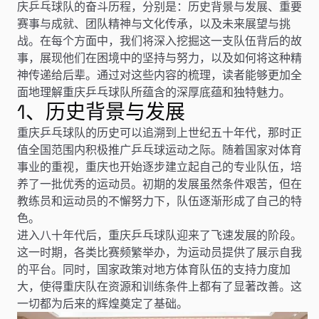
庆乒乓球队的奋斗历程，分别是：历史背景与发展、重要
赛事与成就、团队精神与文化传承，以及未来展望与挑
战。在每个方面中，我们将深入挖掘这一支队伍背后的故
事，展现他们在困境中的坚持与努力，以及如何将这种精
神传递给后辈。通过对这些内容的梳理，读者能够更加全
面地理解重庆乒乓球队所蕴含的深厚底蕴和独特魅力。
1、历史背景与发展
重庆乒乓球队的历史可以追溯到上世纪五十年代，那时正
值全国范围内积极推广乒乓球运动之际。随着国家对体育
事业的重视，重庆也开始逐步建立起自己的专业队伍，培
养了一批优秀的运动员。初期的发展虽然条件艰苦，但在
教练员和运动员的不懈努力下，队伍逐渐形成了自己的特
色。
进入八十年代后，重庆乒乓球队迎来了飞速发展的阶段。
这一时期，各类比赛频繁举办，为运动员提供了展示自我
的平台。同时，国家政策对地方体育队伍的支持力度加
大，使得重庆队在资源和训练条件上都有了显著改善。这
一切都为后来的辉煌奠定了基础。