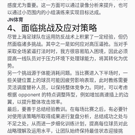
感度尤为重要。这一方面可以通过录像分析来提升，也可
以通过小范围内的小组演练来实现目标达成。
JN体育
4、面临挑战及应对策略
尽管上海足球队在运用防反战术上积累了一定经验，但仍
然面临诸多挑战。其中之一是如何应对高压逼抢。当对手
采取全场紧逼打法时时，我方很容易陷入困境，因此必须
提高一线队员对于压力环境下处理球能力，将其转化为优
势。
另一个挑战源于体能消耗问题。当比赛进入下半场时，一
些关键位置上的球员可能因疲劳影响表现，此时教练需要
灵活调度替补人员，以保持整体竞争力。同时，可以考虑
根据 opponent 的特点调整阵型，例如增加高速插上的边
翼，以提升整体攻击效率。
最后，要善于总结经验教训。在每场比赛之后，有必要针
对使用该策略所取得成果进行复盘分析，总结成功之处与
不足之处，从而进一步细化训练计划，提高每位球员对此
战略理解及运用水平，让团队始终保持最佳状态迎接挑