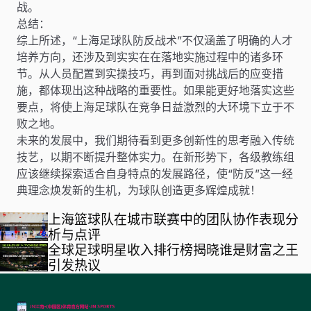
战。
总结：
综上所述，“上海足球队防反战术”不仅涵盖了明确的人才
培养方向，还涉及到实实在在落地实施过程中的诸多环
节。从人员配置到实操技巧，再到面对挑战后的应变措
施，都体现出这种战略的重要性。如果能更好地落实这些
要点，将使上海足球队在竞争日益激烈的大环境下立于不
败之地。
未来的发展中，我们期待看到更多创新性的思考融入传统
技艺，以期不断提升整体实力。在新形势下，各级教练组
应该继续探索适合自身特点的发展路径，使“防反”这一经
典理念焕发新的生机，为球队创造更多辉煌成就！
上海篮球队在城市联赛中的团队协作表现分
析与点评
全球足球明星收入排行榜揭晓谁是财富之王
引发热议