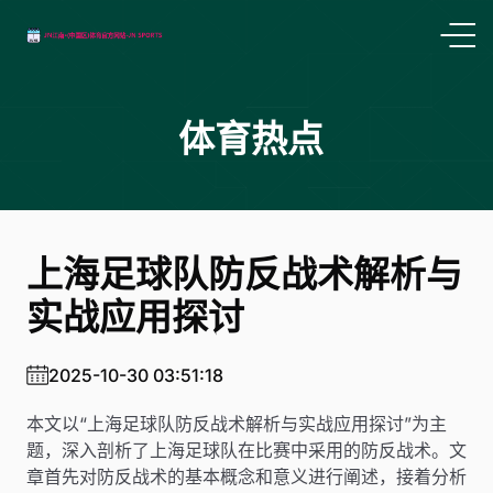
体育热点
上海足球队防反战术解析与
实战应用探讨
2025-10-30 03:51:18
本文以“上海足球队防反战术解析与实战应用探讨”为主
题，深入剖析了上海足球队在比赛中采用的防反战术。文
章首先对防反战术的基本概念和意义进行阐述，接着分析