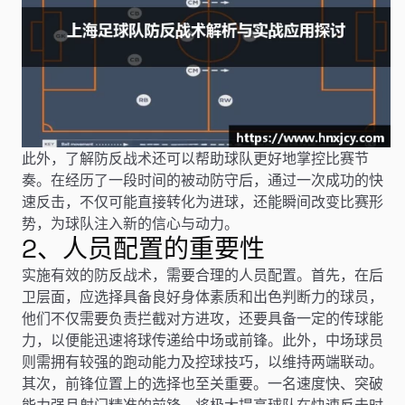
此外，了解防反战术还可以帮助球队更好地掌控比赛节
奏。在经历了一段时间的被动防守后，通过一次成功的快
速反击，不仅可能直接转化为进球，还能瞬间改变比赛形
势，为球队注入新的信心与动力。
2、人员配置的重要性
实施有效的防反战术，需要合理的人员配置。首先，在后
卫层面，应选择具备良好身体素质和出色判断力的球员，
他们不仅需要负责拦截对方进攻，还要具备一定的传球能
力，以便能迅速将球传递给中场或前锋。此外，中场球员
则需拥有较强的跑动能力及控球技巧，以维持两端联动。
其次，前锋位置上的选择也至关重要。一名速度快、突破
能力强且射门精准的前锋，将极大提高球队在快速反击时