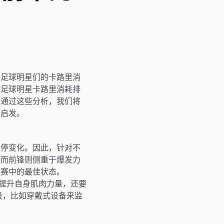
，足球明星们的卡路里消
球足球明星卡路里消耗排
。通过这些分析，我们将
与启发。
急停变化。因此，针对不
，而前锋则侧重于爆发力
比赛中的最佳状态。
提升自身肌肉力量，还要
段，比如穿戴式设备来监