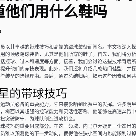
道他们用什么鞋吗
9
球员以其卓越的带球技巧和高端的踢球装备而闻名。本文将深入
使用的顶级踢球装备，尤其是他们所穿的鞋子。首先，我们将分
包括控球、过人和速度等方面。接着，我们会讨论这些技术背后
何提升他们的竞技表现。此外，我们还将介绍几款热门鞋型，并
这些装备的选择理由。最后，通过总结归纳，揭示这些因素如何
明星的带球技巧
球运动员必备的重要能力，它直接影响到比赛中的发挥。许多明
如，梅西以其超强的控球能力和灵活性著称，他能够在高速奔跑
轻松突破防守，为球队创造进攻机会。
带球技巧的重要组成部分。在这一领域，内马尔无疑是一个杰出
队员难以预测他的下一步动向，使得他在狭小空间内也能顺利过