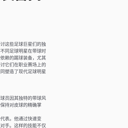
探讨这些足球巨星们的独
析不同足球明星在带球时
所依赖的踢球装备，尤其
探讨它们在职业赛场上的
共同塑造了现代足球明星
星球员因其独特的带球风
中保持对皮球的精确掌
的代表。他通过快速变
掉对手。这样的技能不仅