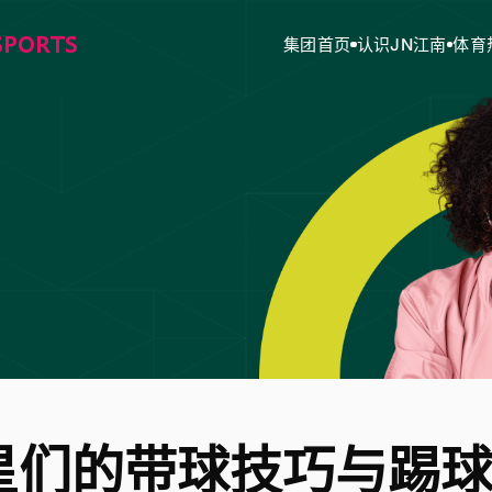
集团首页
认识JN江南
体育
星们的带球技巧与踢