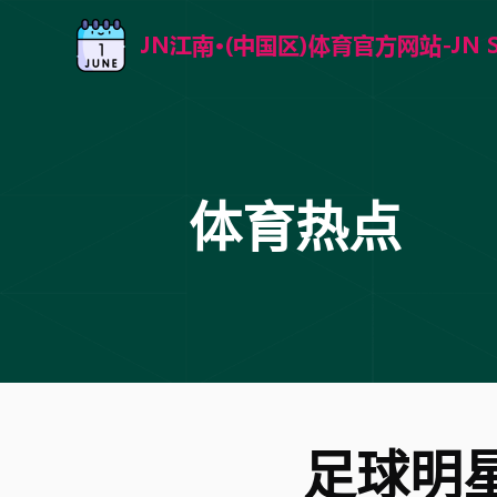
体育热点
足球明