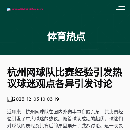
体育热点
杭州网球队比赛经验引发热
议球迷观点各异引发讨论
2025-12-05 10:06:19
近年来，杭州网球队在国内外赛事中崭露头角，其比赛经
验引发了广大球迷的热议。随着球队成绩的起伏，球迷们
对球队的表现及其背后的原因展开了激烈讨论。这一现象