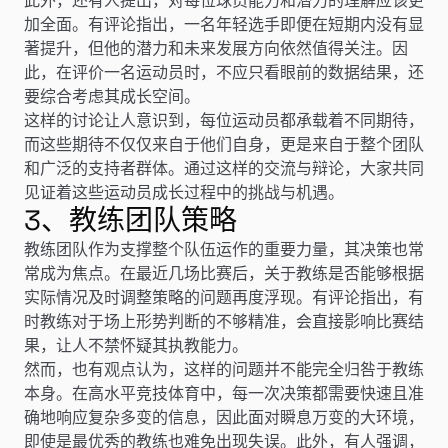
加全面。有评论指出，一名年轻选手即便在短期内没有显
著提升，但他的潜力和未来发展方向依然值得关注。因
此，在评价一名运动员时，不应只看眼前的数据结果，还
要综合考虑其成长空间。
这样的讨论让人意识到，每位运动员都承载着不同期待，
而这些期待不仅仅来自于他们自身，更是来自于整个团队
和广泛的支持者群体。通过这样的交流与辩论，大家共同
见证着这些运动员成长过程中的挑战与机遇。
3、教练团队策略
教练团队作为支撑整个队伍运作的重要力量，其决策也常
常成为焦点。在最近几场比赛后，关于教练是否能够根据
实际情况及时调整策略的问题再度浮现。有评论指出，有
时教练对于场上形势判断的不够精准，会直接影响比赛结
果，让人不禁怀疑其执教能力。
然而，也有观点认为，这样的问题并不能完全归咎于教练
本身。在高水平竞技体育中，每一次决策都需要快速且准
确地响应复杂多变的信息，因此面对瞬息万变的大环境，
即使是最优秀的教练也难免出现失误。此外，有人强调，