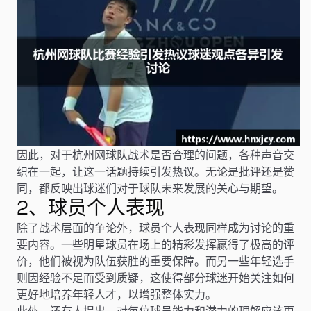
因此，对于杭州网球队战术是否合理的问题，各种声音交
织在一起，让这一话题持续引发热议。无论是批评还是赞
同，都反映出球迷们对于球队未来发展的关心与期望。
2、球员个人表现
除了战术层面的争论外，球员个人表现同样成为讨论的重
要内容。一些明星球员在场上的精彩发挥赢得了极高的评
价，他们被视为队伍获胜的重要保障。而另一些年轻选手
则因经验不足而受到质疑，这使得部分球迷开始关注如何
更好地培养年轻人才，以增强整体实力。
此外，还有人提出，对每位球员能力和潜力的理解应该更