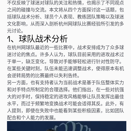
不仅反映了球迷对球队的关注和热情，也揭示了不同观点
之间的碰撞与交流。本文将从四个方面探讨这一话题，包
括球队战术分析、球员个人表现、教练团队策略以及球迷
文化影响，从而深入剖析杭州网球队比赛经验所引发的多
元讨论。
1、球队战术分析
在杭州网球队最近的一些比赛中，战术安排成为了众多球
迷讨论的焦点。许多人认为，球队目前采用的进攻战术过
于单一，缺乏变化，导致对手能够轻松进行针对性防守。
在某些关键时刻，队伍未能迅速调整战术，使得原本有机
会逆转局势的比赛最终以失利告终。
另一方面，也有支持者认为当前战术是基于队伍整体实力
和对手特点所制定的合理选择。他们指出，在一些对抗强
大的对手时，保持稳定的进攻风格能够让队员发挥出最佳
水平，而过于频繁地变换战术可能会适得其反。此外，有
人提到，即使在失败中也能看到某些积极因素，比如团队
配合和个人能力的发展。