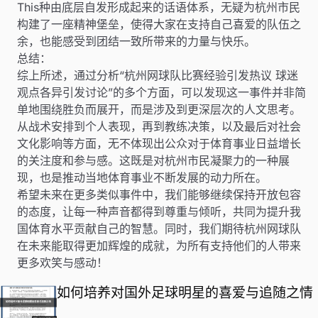
This种由底层自发形成起来的话语体系，无疑为杭州市民
构建了一座精神堡垒，使得大家在支持自己喜爱的队伍之
余，也能感受到团结一致所带来的力量与快乐。
总结：
综上所述，通过分析“杭州网球队比赛经验引发热议 球迷
观点各异引发讨论”的多个方面，可以发现这一事件并非简
单地围绕胜负而展开，而是涉及到更深层次的人文思考。
从战术安排到个人表现，再到教练决策，以及最后对社会
文化影响等方面，无不体现出公众对于体育事业日益增长
的关注度和参与感。这既是对杭州市民凝聚力的一种展
现，也是推动当地体育事业不断发展的动力所在。
希望未来在更多类似事件中，我们能够继续保持开放包容
的态度，让每一种声音都得到尊重与倾听，共同为提升我
国体育水平贡献自己的智慧。同时，我们期待杭州网球队
在未来能取得更加辉煌的成就，为所有支持他们的人带来
更多欢笑与感动！
如何培养对国外足球明星的喜爱与追随之情