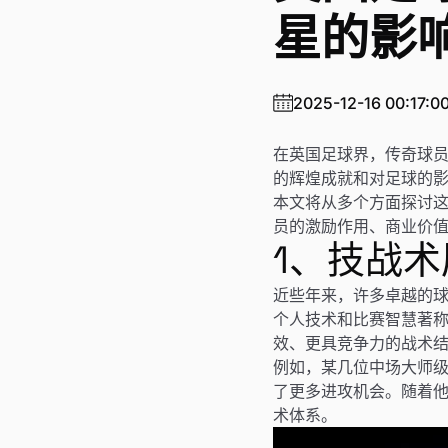
星的影
2025-12-16 00:17:0
在英国足球界，传奇球
的辉煌成就和对足球的
本文将从多个方面探讨
员的激励作用、商业价
1、技战
近些年来，许多卓越的
个人技术和比赛智慧著
效、更具竞争力的战术
例如，某几位中场大师
了更多进攻机会。随着
术体系。