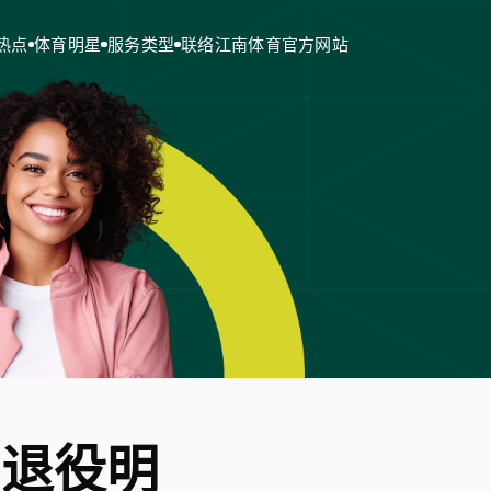
热点
体育明星
服务类型
联络江南体育官方网站
期退役明