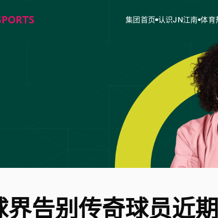
集团首页
认识JN江南
体育
球界告别传奇球员近