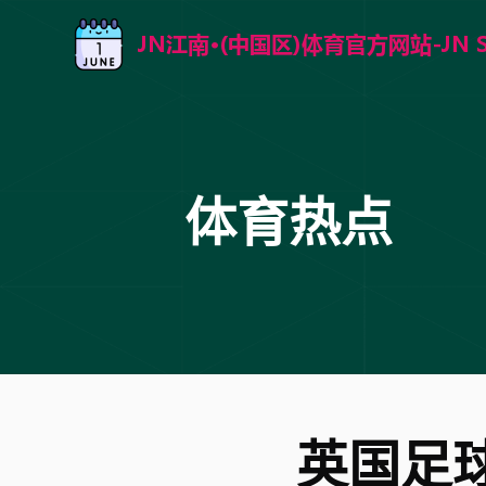
体育热点
英国足