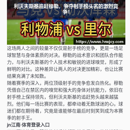
这场两人之间的较量不仅仅是射手榜的竞争，更是一场足
球智慧与身体素质的对决。穆勒的战术意识和团队合作能
力，与利沃夫斯基的个人技术和敏锐的进球嗅觉，形成了
鲜明的对比。这种差异让两人的对决更加精彩，也让比赛
结果充满了未知数。
随着赛季的深入，两位顶级射手的竞争愈发白热化。穆勒
凭借自己在禁区内的嗅觉和强大的身体对抗能力，依旧在
射手榜上保持领先，但利沃夫斯基的追赶势头越来越猛
烈。他们每一场比赛的表现，都牵动着无数球迷的心。球
迷们都在期待着，究竟是谁能够在最后时刻笑到成为本赛
季的射手王。
jn江南·体育登录入口