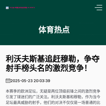
体育热点
利沃夫斯基追赶穆勒，争夺
射手榜头名的激烈竞争！
2025-05-23 20:03:39
本赛季的欧洲足坛，无疑是两位顶级前锋之间的激烈竞争
引发了球迷们的广泛关注。利沃夫斯基和穆勒，作为当今
足坛最具威胁的射手，他们的对决不仅仅是一场普通的比