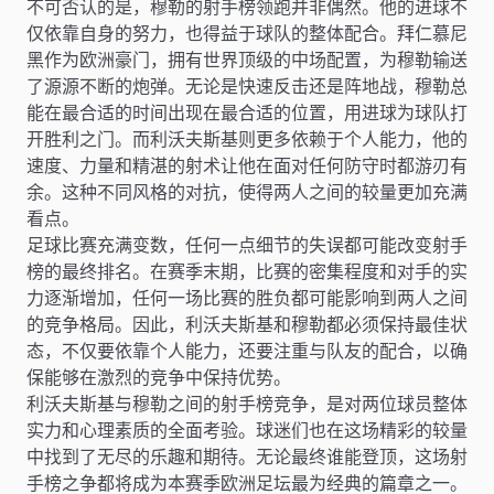
不可否认的是，穆勒的射手榜领跑并非偶然。他的进球不
仅依靠自身的努力，也得益于球队的整体配合。拜仁慕尼
黑作为欧洲豪门，拥有世界顶级的中场配置，为穆勒输送
了源源不断的炮弹。无论是快速反击还是阵地战，穆勒总
能在最合适的时间出现在最合适的位置，用进球为球队打
开胜利之门。而利沃夫斯基则更多依赖于个人能力，他的
速度、力量和精湛的射术让他在面对任何防守时都游刃有
余。这种不同风格的对抗，使得两人之间的较量更加充满
看点。
足球比赛充满变数，任何一点细节的失误都可能改变射手
榜的最终排名。在赛季末期，比赛的密集程度和对手的实
力逐渐增加，任何一场比赛的胜负都可能影响到两人之间
的竞争格局。因此，利沃夫斯基和穆勒都必须保持最佳状
态，不仅要依靠个人能力，还要注重与队友的配合，以确
保能够在激烈的竞争中保持优势。
利沃夫斯基与穆勒之间的射手榜竞争，是对两位球员整体
实力和心理素质的全面考验。球迷们也在这场精彩的较量
中找到了无尽的乐趣和期待。无论最终谁能登顶，这场射
手榜之争都将成为本赛季欧洲足坛最为经典的篇章之一。