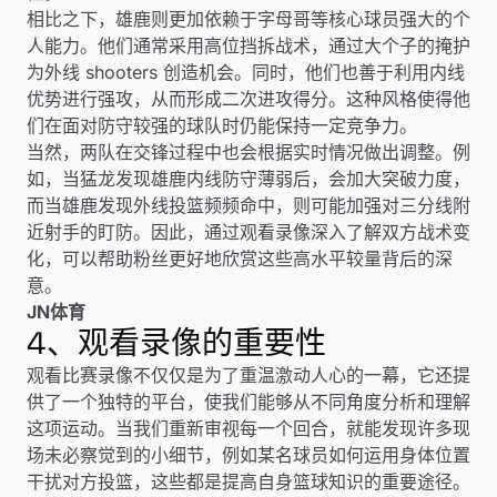
相比之下，雄鹿则更加依赖于字母哥等核心球员强大的个
人能力。他们通常采用高位挡拆战术，通过大个子的掩护
为外线 shooters 创造机会。同时，他们也善于利用内线
优势进行强攻，从而形成二次进攻得分。这种风格使得他
们在面对防守较强的球队时仍能保持一定竞争力。
当然，两队在交锋过程中也会根据实时情况做出调整。例
如，当猛龙发现雄鹿内线防守薄弱后，会加大突破力度，
而当雄鹿发现外线投篮频频命中，则可能加强对三分线附
近射手的盯防。因此，通过观看录像深入了解双方战术变
化，可以帮助粉丝更好地欣赏这些高水平较量背后的深
意。
JN体育
4、观看录像的重要性
观看比赛录像不仅仅是为了重温激动人心的一幕，它还提
供了一个独特的平台，使我们能够从不同角度分析和理解
这项运动。当我们重新审视每一个回合，就能发现许多现
场未必察觉到的小细节，例如某名球员如何运用身体位置
干扰对方投篮，这些都是提高自身篮球知识的重要途径。