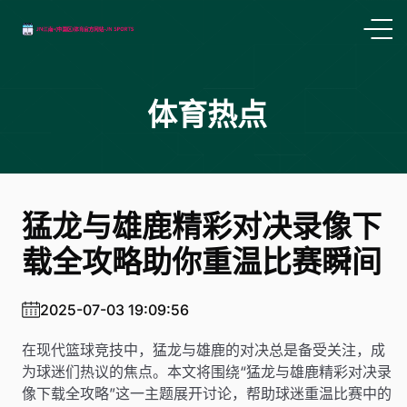
体育热点
猛龙与雄鹿精彩对决录像下
载全攻略助你重温比赛瞬间
2025-07-03 19:09:56
在现代篮球竞技中，猛龙与雄鹿的对决总是备受关注，成
为球迷们热议的焦点。本文将围绕“猛龙与雄鹿精彩对决录
像下载全攻略”这一主题展开讨论，帮助球迷重温比赛中的