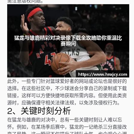
需注意版权问题。
此外，一些专门针对篮球爱好者的网站或论坛也是很好的
选择。在这些社区中，不少球迷会分享自己的录制或下载
链接，这样可以方便快捷地获取所需内容。但使用此类资
源时，应确保遵守相关法律法规，以免涉及侵权行为。
2、关键时刻分析
在猛龙与雄鹿的对决中，总有一些关键时刻让人难以忘
怀。例如，在某场季后赛中，猛龙的一记绝杀三分直接改
变了局势，这一瞬间不仅提升了球队士气，也令观众心潮