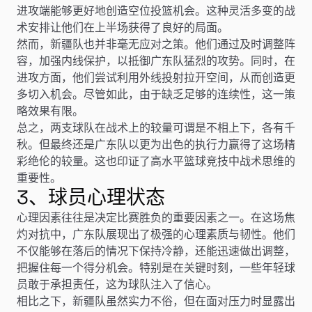
进攻端能够更好地创造空位投篮机会。这种灵活多变的战
术安排让他们在上半场获得了良好的局面。
然而，新疆队也并非毫无应对之策。他们通过及时调整阵
容，加强内线保护，以抵御广东队猛烈的攻势。同时，在
进攻方面，他们尝试利用外线投射拉开空间，从而创造更
多切入机会。尽管如此，由于缺乏足够的连续性，这一策
略效果有限。
总之，两支球队在战术上的较量可谓是不相上下，各有千
秋。但最终还是广东队以更为出色的执行力赢得了这场精
彩绝伦的较量。这也印证了高水平篮球竞技中战术思维的
重要性。
3、球员心理状态
心理因素往往是决定比赛胜负的重要因素之一。在这场焦
灼对抗中，广东队展现出了极强的心理素质与韧性。他们
不仅能够在落后的情况下保持冷静，还能迅速做出调整，
把握住每一个得分机会。特别是在关键时刻，一些年轻球
员敢于承担责任，这为球队注入了信心。
相比之下，新疆队虽然实力不俗，但在面对压力时显露出