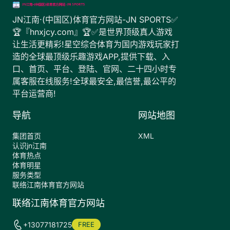
JN江南·(中国区)体育官方网站-JN SPORTS✅
🏆『hnxjcy.com』🏆✅是世界顶级真人游戏
让生活更精彩!星空综合体育为国内游戏玩家打
造的全球最顶级乐趣游戏APP,提供下载、入
口、首页、平台、登陆、官网、二十四小时专
属客服在线服务!全球最安全,最信誉,最公平的
平台运营商!
导航
网站地图
集团首页
XML
认识jn江南
体育热点
体育明星
服务类型
联络江南体育官方网站
联络江南体育官方网站
+13077181725
FREE