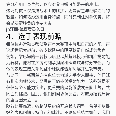
充分利用自身优势，以应对黎巴嫩可能带来的冲击。
这场对抗不仅是技战术上的比拼，更是智慧与经验之间的
较量。如何巧妙运用自身特点，同时克制住对手优势，将
会是决定胜负的重要因素。
jn江南·体育登录入口
4、选手表现前瞻
每位优秀运动员都渴望在重大赛事中展现自己的才华。在
这场世纪大战前，各支球队中的明星球员自然成为焦点。
例如，黎巴嫩的一名核心后卫以其超凡技巧和精准投射能
力著称，他将在关键时刻承担起组织进攻与得分重任。而
他的表现直接关系到整个球队能否顺利展开进攻节奏。
与此同时，新西兰亦有数位实力派选手令人期待，他们既
有扎实内线技术，又具备不俗外线投射能力。这些球员不
仅仅是个人能力突出，更重要的是能够激发全队士气，共
同面对挑战。因此，他们如何协调配合，将成为扭转局势
的重要因素之一。
随着比赛临近，各路明星纷纷开启状态调整，希望能以最
好的表现回馈支持自己的球迷。不论最后结果如何，我们