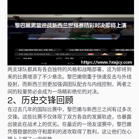
两支球队都具有各自独特的风格和战略部署，这为即将到
来的比赛增添了不少悬念。黎巴嫩侧重于快速反击与外线
投射，而新西兰则更加强调团队配合与内线控制，两者之
间的较量势必会成为一场精彩绝伦的对决。
2、历史交锋回顾
在过去几年的国际比赛中，黎巴嫩与新西兰之间有过多次
交锋。这些比赛不仅体现了双方各自的发展轨迹，也暴露
出彼此在战术上的优劣。在最近的一场友谊赛中，黎巴嫩
凭借稳健的防守和犀利的进攻取得了胜利，这让他们在心
理上占据了一定优势。