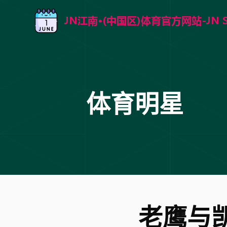
体育明星
老鹰与