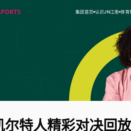
集团首页
认识JN江南
体育
凯尔特人精彩对决回