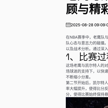
顾与精
2025-08-28 09:09:
在NBA赛季中，老鹰队
队心态与意志力的碰撞
以及战术分析。通过深
1、比赛
这场老鹰与凯尔特人的
场球迷的支持下，以快
不断缩小分差。
第二节开始后，凯尔特
率大幅提升，使得比分
分，使得比赛始终保持