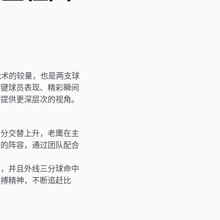
战术的较量，也是两支球
关键球员表现、精彩瞬间
赛提供更深层次的视角。
比分交替上升，老鹰在主
富的阵容，通过团队配合
线，并且外线三分球命中
拼搏精神，不断追赶比