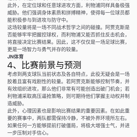
此外，在定位球和任意球进攻方面，利物浦同样具备极强
威胁。他们强调身体素质和拼搏精神，使得每一位球员都
能积极参与到进攻与防守中。
这场较量将是一场不同战术哲学之间的碰撞。阿贾克斯是
否能够牢牢把握控球权，而利物浦又能否抓住反击机会，
将直接决定比赛结果。因此，这不仅仅是一场足球比赛，
更是一场智力与勇气并存的较量。
JN体育
4、比赛前景与预测
考虑到两支球队当前状态及各自特点，此役无疑会是一场
胶着且富有戏剧性的较量。若阿贾克斯能够控制节奏，并
有效组织进攻，那么他们非常有可能创造出破门机会；若
利物浦采取高压逼抢策略，则可期待他们掌握主动权并制
造威胁。
此外，心理因素也是影响比赛结果的重要因素。在如此重
要的赛事中，两队都需保持冷静，不被外界环境所左右。
如果任何一方能够提前打破僵局，将极大增强士气，并进
一步压制对手信心。