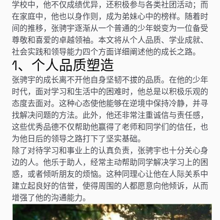
学校中，他不仅成绩优异，还积极参与各类社团活动；而
在家庭中，他也以身作则，成为弟妹心中的榜样。随着时
间的推移，张骋宇逐渐从一个普通的少年蜕变为一位备受
尊敬和喜爱的卓越领袖。本文将从个人品质、学业成就、
社会实践和领导能力四个方面详细阐述他的成长之路。
1、个人品质塑造
张骋宇的成长离不开他自身坚韧不拔的品质。在他的少年
时代，面对学习和生活中的困难时，他总是以积极乐观的
态度去面对。这种心态使他能够在逆境中保持冷静，并寻
找解决问题的方法。此外，他还非常注重诚信与责任感，
这些优秀品德不仅帮助他赢得了老师和同学们的信任，也
为他日后的领导之路打下了坚实基础。
除了对待学习和事业上的认真负责，张骋宇也十分关心身
边的人。他乐于助人，经常主动帮助同学解决学习上的困
惑，或者倾听朋友的烦恼。这种同理心让他在人际关系中
建立起良好的信誉，使得周围的人都愿意向他倾诉，从而
增强了他的沟通能力。