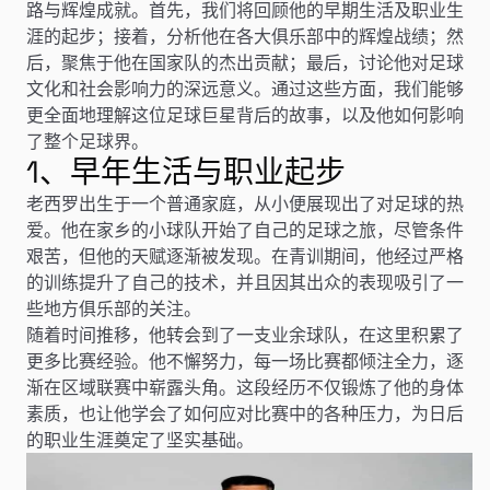
路与辉煌成就。首先，我们将回顾他的早期生活及职业生
涯的起步；接着，分析他在各大俱乐部中的辉煌战绩；然
后，聚焦于他在国家队的杰出贡献；最后，讨论他对足球
文化和社会影响力的深远意义。通过这些方面，我们能够
更全面地理解这位足球巨星背后的故事，以及他如何影响
了整个足球界。
1、早年生活与职业起步
老西罗出生于一个普通家庭，从小便展现出了对足球的热
爱。他在家乡的小球队开始了自己的足球之旅，尽管条件
艰苦，但他的天赋逐渐被发现。在青训期间，他经过严格
的训练提升了自己的技术，并且因其出众的表现吸引了一
些地方俱乐部的关注。
随着时间推移，他转会到了一支业余球队，在这里积累了
更多比赛经验。他不懈努力，每一场比赛都倾注全力，逐
渐在区域联赛中崭露头角。这段经历不仅锻炼了他的身体
素质，也让他学会了如何应对比赛中的各种压力，为日后
的职业生涯奠定了坚实基础。