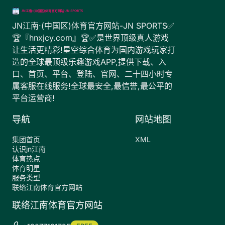
JN江南·(中国区)体育官方网站-JN SPORTS✅
🏆『hnxjcy.com』🏆✅是世界顶级真人游戏
让生活更精彩!星空综合体育为国内游戏玩家打
造的全球最顶级乐趣游戏APP,提供下载、入
口、首页、平台、登陆、官网、二十四小时专
属客服在线服务!全球最安全,最信誉,最公平的
平台运营商!
导航
网站地图
集团首页
XML
认识jn江南
体育热点
体育明星
服务类型
联络江南体育官方网站
联络江南体育官方网站