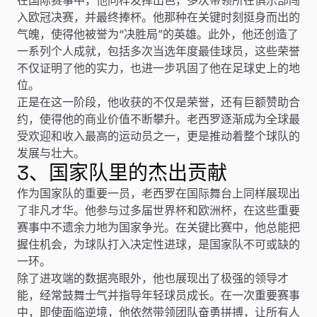
入欧冠决赛，并最终捧杯。他那种在关键时刻挺身而出的
气魄，使得他被誉为“决胜局”的英雄。此外，他还创造了
一系列个人成就，包括多次当选年度最佳球员，这些荣誉
不仅证明了他的实力，也进一步巩固了他在足球史上的地
位。
正是在这一阶段，他收获的不仅是荣誉，还有巨额赞助合
约，使得他的商业价值不断攀升。老西罗逐渐成为全球最
受欢迎和收入最高的运动员之一，更是推动着整个球队的
发展与壮大。
3、国家队里的杰出贡献
作为国家队的重要一员，老西罗在国际舞台上同样展现出
了非凡才华。他参与过多届世界杯和欧洲杯，在这些重要
赛事中不遗余力地为国家争光。在关键比赛中，他总能把
握住机会，为球队打入决定性进球，是国家队不可或缺的
一环。
除了进攻端的数据亮眼外，他也展现出了极强的领导才
能，经常鼓舞士气并指导年轻球员成长。在一次重要赛事
中，即使面临逆境，他依然带领团队奋勇拼搏，让所有人