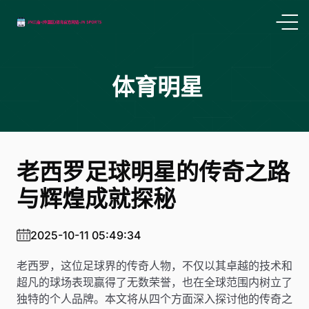
体育明星
老西罗足球明星的传奇之路
与辉煌成就探秘
2025-10-11 05:49:34
老西罗，这位足球界的传奇人物，不仅以其卓越的技术和
超凡的球场表现赢得了无数荣誉，也在全球范围内树立了
独特的个人品牌。本文将从四个方面深入探讨他的传奇之