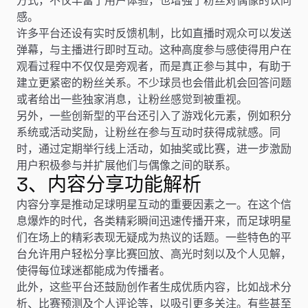
感。
许多平台还设有实时反馈机制，比如直播时观众可以发送
弹幕，与主播进行即时互动。这种高度参与感使得用户在
观看过程中不仅仅是旁观者，而是真正参与其中，有助于
建立更紧密的粉丝关系。不少球员也会借此机会回答问题
或者给出一些独家消息，让粉丝感觉到被重视。
另外，一些创新型的平台还引入了游戏化元素，例如积分
系统或活动奖励，让粉丝在参与互动时获得成就感。同
时，通过定期举行线上活动，如抽奖或比赛，进一步激励
用户积极参与并扩展他们与偶像之间的联系。
3、内容分享功能解析
内容分享是推动足球明星互动的重要因素之一。在这个信
息爆炸的时代，各类精彩瞬间迅速传播开来，而足球明星
们在场上的精彩表现无疑成为热议的话题。一些特色的平
台允许用户轻松分享比赛回放、高光时刻以及个人见解，
使得每位球迷都能成为传播者。
此外，这些平台还鼓励创作者生成优质内容，比如战术分
析、比赛预测及个人评论等，以吸引更多关注。有些甚至