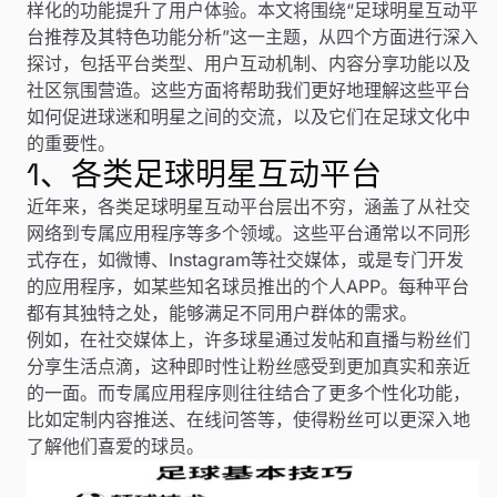
样化的功能提升了用户体验。本文将围绕“足球明星互动平
台推荐及其特色功能分析”这一主题，从四个方面进行深入
探讨，包括平台类型、用户互动机制、内容分享功能以及
社区氛围营造。这些方面将帮助我们更好地理解这些平台
如何促进球迷和明星之间的交流，以及它们在足球文化中
的重要性。
1、各类足球明星互动平台
近年来，各类足球明星互动平台层出不穷，涵盖了从社交
网络到专属应用程序等多个领域。这些平台通常以不同形
式存在，如微博、Instagram等社交媒体，或是专门开发
的应用程序，如某些知名球员推出的个人APP。每种平台
都有其独特之处，能够满足不同用户群体的需求。
例如，在社交媒体上，许多球星通过发帖和直播与粉丝们
分享生活点滴，这种即时性让粉丝感受到更加真实和亲近
的一面。而专属应用程序则往往结合了更多个性化功能，
比如定制内容推送、在线问答等，使得粉丝可以更深入地
了解他们喜爱的球员。