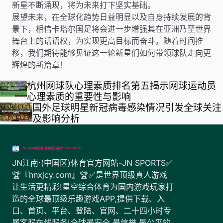
新星不断涌现，将为未来打下坚实基础。
展望未来，在全球化趋势日益明显以及自身持续发展的背
景下，相信卡塔尔国足将会进一步增强其在亚洲乃至世界
舞台上的话语权，为实现更高目标而奋斗。随着时间推
移，我们期待能够见证这一轮新星们如何带领球队走向更
辉煌的新篇章！
杭州网球队心理素质排名第五揭示网球运动员
心理素质的重要性与影响
国外足球明星新冠病毒感染情况引发全球关注
及影响分析
JN江南·(中国区)体育官方网站-JN SPORTS✅
🏆『hnxjcy.com』🏆✅是世界顶级真人游戏
让生活更精彩!星空综合体育为国内游戏玩家打
造的全球最顶级乐趣游戏APP,提供下载、入
口、首页、平台、登陆、官网、二十四小时专
属客服在线服务!全球最安全,最信誉,最公平的