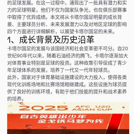
的足球发展。在这一过程中，涌现出了一批具有潜力和实
力的足球明星，他们不仅为国家队争光，也在俱乐部赛事
中取得了优异成绩。本文将从卡塔尔国足明星的成长背
景、主要球员分析、未来发展潜力以及对地区足球的影响
四个方面进行详细解析，以展望卡塔尔国足的未来。
1、成长背景及历史沿革
卡塔尔国足的发展与该国经济和社会变革密不可分。自20
世纪90年代以来，随着石油经济的腾飞，卡塔尔逐渐加大
对体育事业特别是足球的投资。这种政策引导促成了青少
年足球体系的发展，培养了一代又一代年轻球员。
此外，国家对于体育基础设施建设的大力投入，使得各类
现代化训练场地和比赛场馆相继建成。这些设施为球员提
供了良好的训练环境，有助于他们技能的提升和战术素养
的培养。